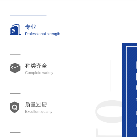
专业
Professional strength
种类齐全
Complete variety
质量过硬
Excellent quality