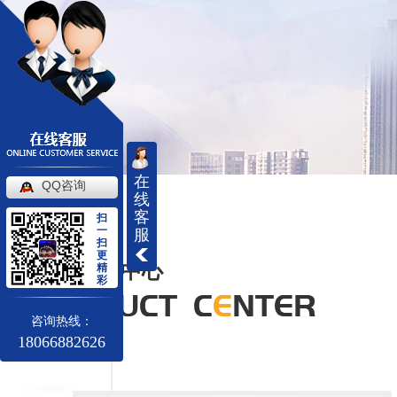
在
QQ咨询
线
客
扫
一
服
扫
更
产品中心
精
彩
咨询热线：
18066882626