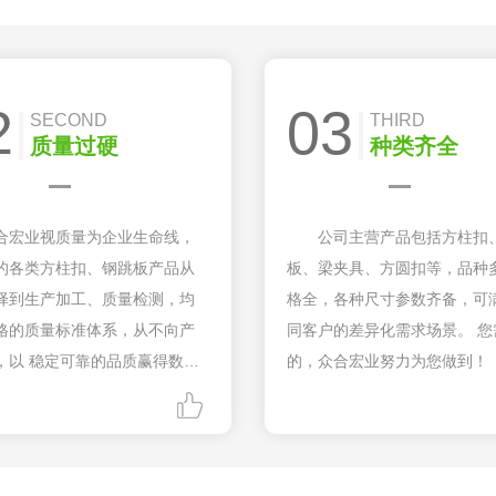
2
03
SECOND
THIRD
质量过硬
种类齐全
合宏业视质量为企业生命线，
公司主营产品包括方柱扣
的各类方柱扣、钢跳板产品从
板、梁夹具、方圆扣等，品种
择到生产加工、质量检测，均
格全，各种尺寸参数齐备，可
格的质量标准体系，从不向产
同客户的差异化需求场景。 您
，以 稳定可靠的品质赢得数百
的，众合宏业努力为您做到！
信赖。