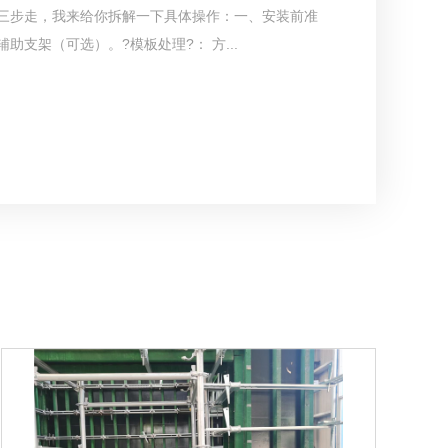
?三步走，我来给你拆解一下具体操作：一、安装前准
助支架（可选）。?模板处理?： 方...