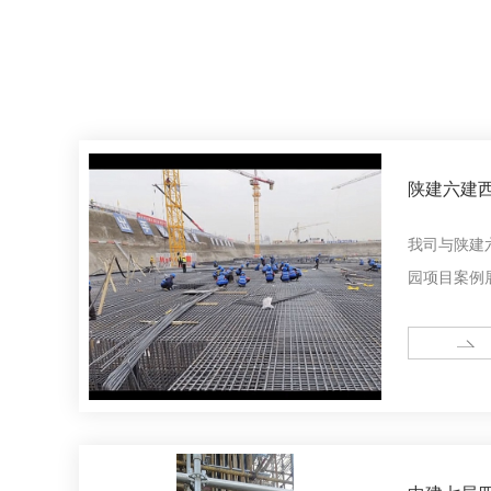
陕建六建
目
我司与陕建
园项目案例
MORE