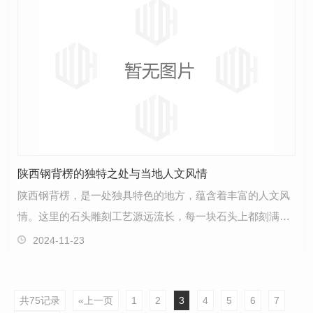
陕西钢背楞的独特之处与当地人文风情
陕西钢背楞，是一处独具特色的地方，蕴含着丰富的人文风
情。这里的石头雕刻工艺源远流长，每一块石头上都刻满了
古老的故事和传说。走在陕西钢背楞的小巷间，仿佛能…
2024-11-23
共75记录
«上一页
1
2
3
4
5
6
7