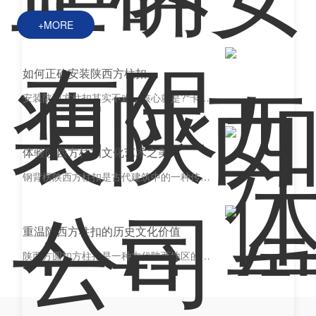
选）。?模板处理?：确保方...
+MORE
如何正确安装陕西方柱扣
安装陕西方柱扣其实不难，核心就是?“卡紧、插销、调平”?三步走，我来给你拆解一下具体操作：一、安装前准备?工具材料?：方柱扣（4片卡板+4个固定销）、锤子、卷尺、辅助支架（可选）。?模板处理?：确保方柱模板接缝对齐，用辅助支架临时固定保持水平。二、安装步骤?定位首套扣件?：距地面15cm处，用卷尺在模板四角标记，作为首...
体验陕西方柱扣文化艺术之美
钢背楞陕西方柱扣是古代建筑中的一种传统构件，具有独特的文化和艺术价值。在参观了陕西省博物馆的展览后，我深深地体验到了这种文化艺术之美。走进展厅，我首先看到的是一个宏伟的巨型模型。在这个模型上，我可以清晰地看到方柱扣的形态和结构。方柱扣由底座、柱身和柱头组成，每一部分都十分..。尤其是柱头上的装饰，各式各样的动植物图案，...
重温陕西方柱扣的历史文化价值
陕西方圆扣方柱扣是一种古代陕西地区的传统文化遗产，具有重要的历史文化价值。作为陕西省的标志性文化元素之一，它不仅代表了古代陕西人民智慧的结晶，也体现了中华民族..的文化传承和创新能力。方柱扣起源于中国古代农业社会，.初是农民们为了固定房屋建筑而发明的一种工具。随着时间的推移，方柱扣逐渐演变成一种艺术品，被广泛应用于古代...